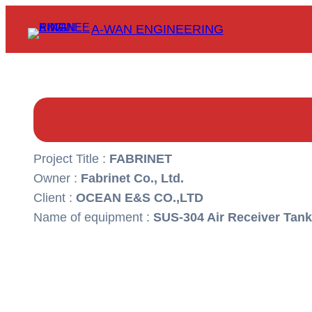
Skip
A-WAN ENGINEERING
to
content
Project Title :
FABRINET
Owner :
Fabrinet Co., Ltd.
Client :
OCEAN E&S CO.,LTD
Name of equipment :
SUS-304
Air Receiver Tan