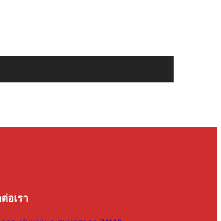
ดต่อเรา