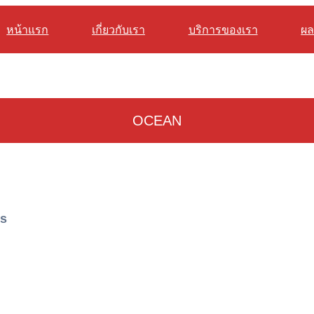
หน้าแรก
เกี่ยวกับเรา
บริการของเรา
ผล
OCEAN
ks