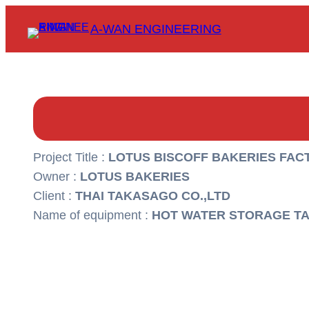
Skip
A-WAN ENGINEERING
to
content
Project Title :
LOTUS BISCOFF BAKERIES FAC
Owner :
LOTUS BAKERIES
Client :
THAI TAKASAGO CO.,LTD
Name of equipment :
HOT WATER STORAGE TA